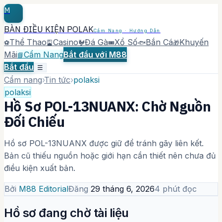
M
BÀN ĐIỀU KIỆN POLAK
Cẩm Nang · Hướng Dẫn
Thể Thao
Casino
Đá Gà
Xổ Số
Bắn Cá
Khuyến
⚽
🎴
🐓
🎟️
🐟
🎁
Mãi
Cẩm Nang
Bắt đầu với M88
📘
Bắt đầu
☰
Cẩm nang
›
Tin tức
›
polaksi
polaksi
Hồ Sơ POL-13NUANX: Chờ Nguồn
Đối Chiếu
Hồ sơ POL-13NUANX được giữ để tránh gãy liên kết.
Bản cũ thiếu nguồn hoặc giới hạn cần thiết nên chưa đủ
điều kiện xuất bản.
Bởi
M88 Editorial
Đăng
29 tháng 6, 2026
4
phút đọc
Hồ sơ đang chờ tài liệu