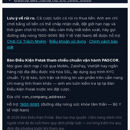
Lưu ý về rủi ro.
Cá cược luôn có rủi ro thua tiền. Anh em chỉ
chơi bằng số tiền có thể chấp nhận mất, đặt giới hạn nạp và
thời gian chơi từ trước. Nếu cảm thấy mất kiểm soát, hãy gọi
đường dây nóng 1900-9095 (Bộ Y tế Việt Nam) để được hỗ trợ.
Chơi Có Trách Nhiệm
·
Điều khoản sử dụng
·
Chính sách bảo
mật
Bàn Điều Kiện Polak
tham chiếu chuẩn vận hành PAGCOR.
Mọi giao dịch nạp / rút qua MoMo, ZaloPay, VietQR hay ngân
hàng nội địa đều được mã hóa SSL, áp dụng quy trình KYC
chuẩn. Tỷ lệ kèo, lịch trận và thông tin sản phẩm trên cẩm nang
chỉ mang tính tham khảo — anh em luôn kiểm tra lại tại
Bàn
Điều Kiện Polak
trước khi đặt cược.
Địa chỉ:
<vn_company_address>
Hỗ trợ:
1900-9095
(đường dây nóng sức khỏe tâm thần — Bộ Y
tế Việt Nam)
©
2026
Bàn Điều Kiện Polak
. Bảo lưu mọi quyền. Cẩm nang dành cho
người chơi đã đủ tuổi theo quy định pháp luật — vui lòng kiểm tra quy
định địa phương trước khi tham gia.