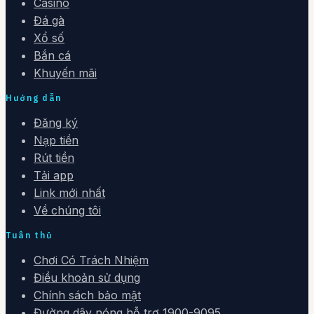
Casino
Đá gà
Xổ số
Bắn cá
Khuyến mãi
Hướng dẫn
Đăng ký
Nạp tiền
Rút tiền
Tải app
Link mới nhất
Về chúng tôi
Tuân thủ
Chơi Có Trách Nhiệm
Điều khoản sử dụng
Chính sách bảo mật
Đường dây nóng hỗ trợ 1900-9095