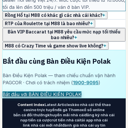
tối đa lên đến 500 triệu / ván ở bàn VIP.
Rồng Hổ tại M88 có khác gì các nhà cái khác?
+
RTP của Roulette tại M88 là bao nhiêu?
+
Bàn VIP Baccarat tại M88 yêu cầu mức nạp tối thiểu
bao nhiêu?
+
M88 có Crazy Time và game show live không?
+
Bắt đầu cùng
Bàn Điều Kiện Polak
Bàn Điều Kiện Polak
— tham chiếu chuẩn vận hành
PAGCOR · Chơi có trách nhiệm (
1900-9095
)
Bắt đầu với
BÀN ĐIỀU KIỆN POLAK
Content Index
Latest Articles
kèo nhà cái thể thao
casino trực tuyến
đá gà Thomo
xổ số online
bắn cá đổi thưởng
khuyến mãi nhà cái
đăng ký nhà cái
nạp tiền cá cược
rút tiền nhà cái
tải app nhà cái
link nhà cái mới nhất
đánh giá nhà cái uy tín