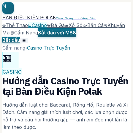
M
BÀN ĐIỀU KIỆN POLAK
Cẩm Nang · Hướng Dẫn
Thể Thao
Casino
Đá Gà
Xổ Số
Bắn Cá
Khuyến
⚽
🎴
🐓
🎟️
🐟
🎁
Mãi
Cẩm Nang
Bắt đầu với M88
📘
Bắt đầu
☰
Cẩm nang
›
Casino Trực Tuyến
🎰
CASINO
Hướng dẫn
Casino Trực Tuyến
tại
Bàn Điều Kiện Polak
Hướng dẫn luật chơi Baccarat, Rồng Hổ, Roulette và Xì
Dách
. Cẩm nang giải thích luật chơi, các lựa chọn được
hỗ trợ và câu hỏi thường gặp — anh em đọc một lần là
làm theo được.