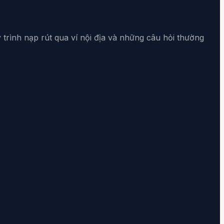
rình nạp rút qua ví nội địa và những câu hỏi thường