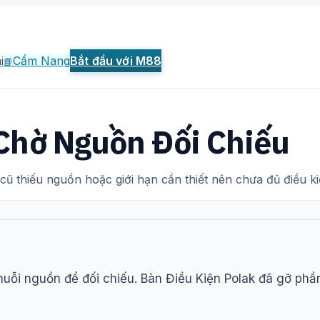
i
Cẩm Nang
Bắt đầu với M88
📘
Chờ Nguồn Đối Chiếu
ũ thiếu nguồn hoặc giới hạn cần thiết nên chưa đủ điều ki
ỗi nguồn để đối chiếu. Bàn Điều Kiện Polak đã gỡ phần