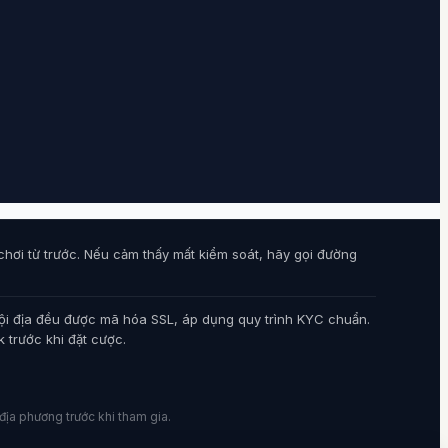
 chơi từ trước. Nếu cảm thấy mất kiểm soát, hãy gọi đường
ội địa đều được mã hóa SSL, áp dụng quy trình KYC chuẩn.
k
trước khi đặt cược.
địa phương trước khi tham gia.