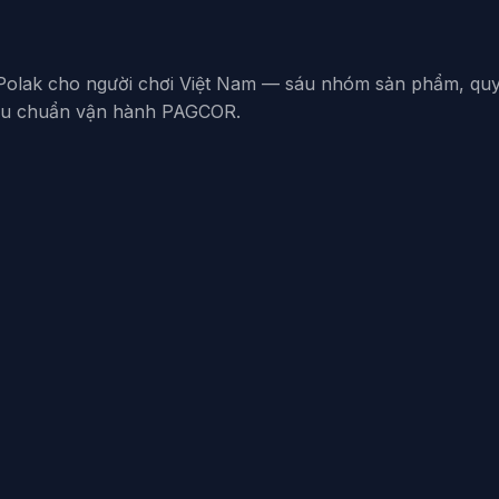
Polak
cho người chơi Việt Nam — sáu nhóm sản phẩm, quy t
chiếu chuẩn vận hành PAGCOR.