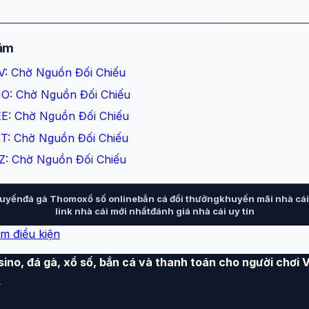
tâm
: Chờ Nguồn Đối Chiếu
: Chờ Nguồn Đối Chiếu
: Chờ Nguồn Đối Chiếu
: Chờ Nguồn Đối Chiếu
: Chờ Nguồn Đối Chiếu
tuyến
đá gà Thomo
xổ số online
bắn cá đổi thưởng
khuyến mãi nhà cái
link nhà cái mới nhất
đánh giá nhà cái uy tín
em điều kiện
ino, đá gà, xổ số, bắn cá và thanh toán cho người chơi V
5