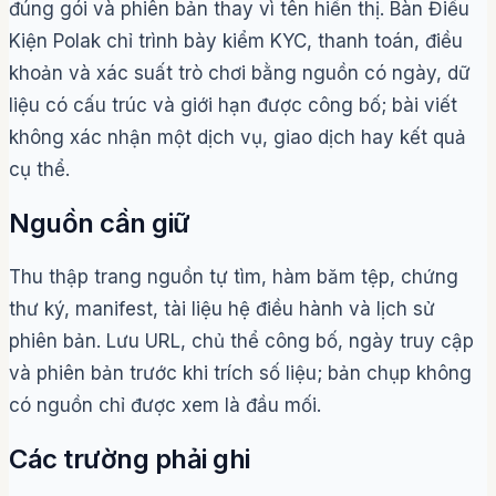
đúng gói và phiên bản thay vì tên hiển thị. Bàn Điều
Kiện Polak chỉ trình bày kiểm KYC, thanh toán, điều
khoản và xác suất trò chơi bằng nguồn có ngày, dữ
liệu có cấu trúc và giới hạn được công bố; bài viết
không xác nhận một dịch vụ, giao dịch hay kết quả
cụ thể.
Nguồn cần giữ
Thu thập trang nguồn tự tìm, hàm băm tệp, chứng
thư ký, manifest, tài liệu hệ điều hành và lịch sử
phiên bản. Lưu URL, chủ thể công bố, ngày truy cập
và phiên bản trước khi trích số liệu; bản chụp không
có nguồn chỉ được xem là đầu mối.
Các trường phải ghi