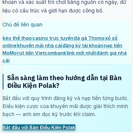
khoản và xác suất trò chơi bằng nguồn có ngày, dữ
liệu có cấu trúc và giới hạn được công bố.
Chủ đề liên quan
kèo thể thao
casino trực tuyến
đá gà Thomo
xổ số
online
khuyến mãi nhà cái
đăng ký tài khoản
nạp tiền
MoMo
rút tiền Vietcombank
link mới nhất
đánh giá nhà
cái
Sẵn sàng làm theo hướng dẫn tại
Bàn
Điều Kiện Polak
?
Bắt đầu với quy trình đăng ký và nạp tiền từng bước.
Điều kiện cược của khuyến mãi được giải thích minh
bạch — anh em đọc kỹ trước khi claim.
Bắt đầu với
Bàn Điều Kiện Polak