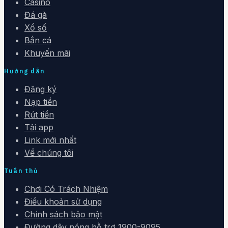
Casino
Đá gà
Xổ số
Bắn cá
Khuyến mãi
Hướng dẫn
Đăng ký
Nạp tiền
Rút tiền
Tải app
Link mới nhất
Về chúng tôi
Tuân thủ
Chơi Có Trách Nhiệm
Điều khoản sử dụng
Chính sách bảo mật
Đường dây nóng hỗ trợ 1900-9095