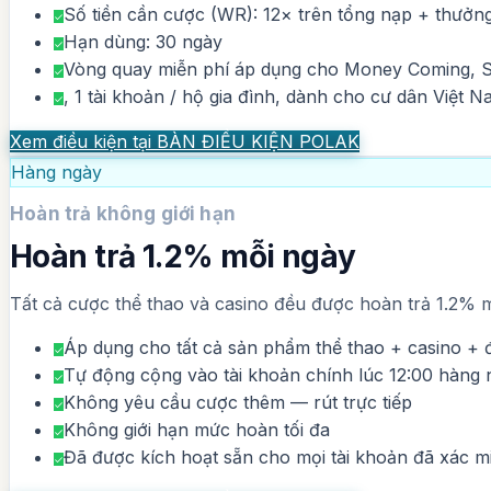
Số tiền cần cược (WR): 12× trên tổng nạp + thưởn
✓
Hạn dùng: 30 ngày
✓
Vòng quay miễn phí áp dụng cho Money Coming, 
✓
, 1 tài khoản / hộ gia đình, dành cho cư dân Việt 
✓
Xem điều kiện tại
BÀN ĐIỀU KIỆN POLAK
Hàng ngày
Hoàn trả không giới hạn
Hoàn trả 1.2% mỗi ngày
Tất cả cược thể thao và casino đều được hoàn trả 1.2% m
Áp dụng cho tất cả sản phẩm thể thao + casino + 
✓
Tự động cộng vào tài khoản chính lúc 12:00 hàng 
✓
Không yêu cầu cược thêm — rút trực tiếp
✓
Không giới hạn mức hoàn tối đa
✓
Đã được kích hoạt sẵn cho mọi tài khoản đã xác m
✓