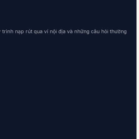
rình nạp rút qua ví nội địa và những câu hỏi thường