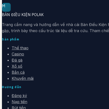
M
BÀN ĐIỀU KIỆN POLAK
Trang cẩm nang và hướng dẫn về nhà cái
Bàn Điều Kiện 
gặp, trình bày theo cấu trúc tài liệu dễ tra cứu. Tham 
Sản phẩm
Thể thao
Casino
Đá gà
Xổ số
Bắn cá
Khuyến mãi
Hướng dẫn
Đăng ký
Nạp tiền
Rút tiền