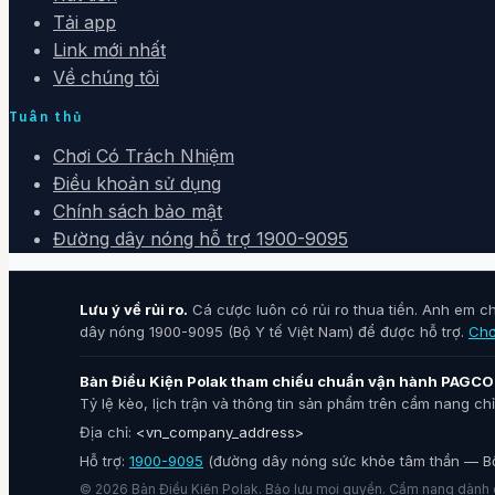
Tải app
Link mới nhất
Về chúng tôi
Tuân thủ
Chơi Có Trách Nhiệm
Điều khoản sử dụng
Chính sách bảo mật
Đường dây nóng hỗ trợ 1900-9095
Lưu ý về rủi ro.
Cá cược luôn có rủi ro thua tiền. Anh em ch
dây nóng 1900-9095 (Bộ Y tế Việt Nam) để được hỗ trợ.
Chơ
Bàn Điều Kiện Polak
tham chiếu chuẩn vận hành PAGCO
Tỷ lệ kèo, lịch trận và thông tin sản phẩm trên cẩm nang ch
Địa chỉ:
<vn_company_address>
Hỗ trợ:
1900-9095
(đường dây nóng sức khỏe tâm thần — Bộ
©
2026
Bàn Điều Kiện Polak
. Bảo lưu mọi quyền. Cẩm nang dành c