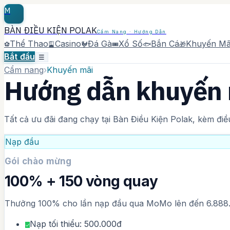
M
BÀN ĐIỀU KIỆN POLAK
Cẩm Nang · Hướng Dẫn
Thể Thao
Casino
Đá Gà
Xổ Số
Bắn Cá
Khuyến Mã
⚽
🎴
🐓
🎟️
🐟
🎁
Bắt đầu
☰
Cẩm nang
›
Khuyến mãi
Hướng dẫn khuyến m
Tất cả ưu đãi đang chạy tại
Bàn Điều Kiện Polak
, kèm điề
Nạp đầu
Gói chào mừng
100% + 150 vòng quay
Thưởng 100% cho lần nạp đầu qua MoMo lên đến 6.888.0
Nạp tối thiểu: 500.000đ
✓