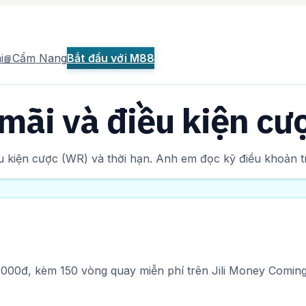
i
Cẩm Nang
Bắt đầu với M88
📘
ãi và điều kiện cư
u kiện cược (WR) và thời hạn. Anh em đọc kỹ điều khoản tr
00đ, kèm 150 vòng quay miễn phí trên Jili Money Coming